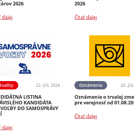
tárov 2026
2026
ť ďalej
Čítať ďalej
tuality
22. JÚL 2026
Oznámenia
20. JÚ
DIDÁTNA LISTINA
Oznámenie o trvalej zm
ÁVISLÉHO KANDIDÁTA
pre verejnosť od 01.08.2
 VOĽBY DO SAMOSPRÁVY
Í
Čítať ďalej
ť ďalej