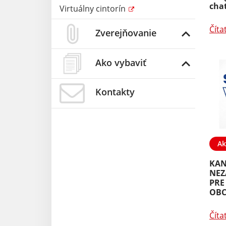
cha
Virtuálny cintorín
Číta
Zverejňovanie
Ako vybaviť
Kontakty
Ak
KAN
NEZ
PRE
OBC
Číta