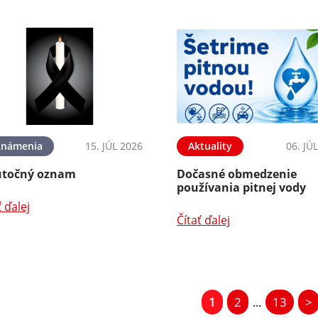
známenia
15. JÚL 2026
Aktuality
06. JÚ
točný oznam
Dočasné obmedzenie
používania pitnej vody
ť ďalej
Čítať ďalej
1
2
13
>
...