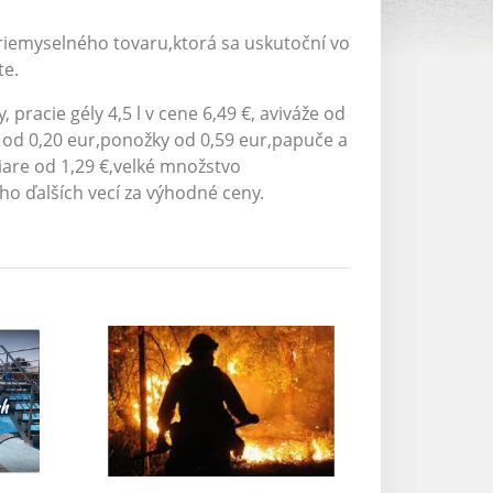
priemyselného tovaru,ktorá sa uskutoční vo
te.
pracie gély 4,5 l v cene 6,49 €, aviváže od
á od 0,20 eur,ponožky od 0,59 eur,papuče a
liare od 1,29 €,velké množstvo
 ďalších vecí za výhodné ceny.