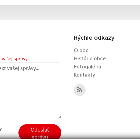
Rýchle odkazy
O obci
t vašej správy:
História obce
Fotogaléria
Kontakty
Odoslať
ím
správu