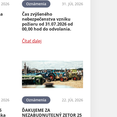
 2026
Oznámenia
31. JÚL 2026
sa
Čas zvýšeného
nebezpečenstva vzniku
požiaru od 31.07.2026 od
00,00 hod do odvolania.
Čítať ďalej
L 2026
Oznámenia
22. JÚL 2026
5
ĎAKUJEME ZA
ska
NEZABUDNUTEĽNÝ ZETOR 25