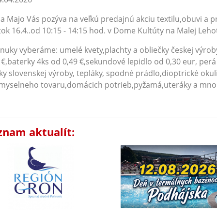
a Majo Vás pozýva na veľkú predajnú akciu textilu,obuvi a 
tok 16.4..od 10:15 - 14:15 hod. v Dome Kultúty na Malej Leho
nuky vyberáme: umelé kvety,plachty a obliečky českej výroby, 
 €,baterky 4ks od 0,49 €,sekundové lepidlo od 0,30 eur, per
ky slovenskej výroby, tepláky, spodné prádlo,dioptrické oku
myselneho tovaru,domácich potrieb,pyžamá,uteráky a mnoho
znam aktualít: