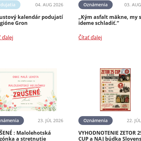
dujatia
04. AUG 2026
Oznámenia
03. AUG
ustový kalendár podujatí
„Kým asfalt mäkne, my 
egióne Gron
ideme schladiť.“
ť ďalej
Čítať ďalej
známenia
23. JÚL 2026
Oznámenia
22. JÚ
ŠENÉ : Malolehotská
VYHODNOTENIE ZETOR 2
gónka a stretnutie
CUP a NAJ búdka Sloven