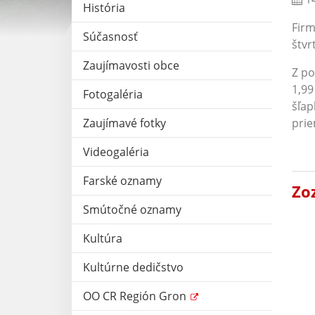
História
Firm
Súčasnosť
štvr
Zaujímavosti obce
Z po
1,99
Fotogaléria
šľap
Zaujímavé fotky
prie
Videogaléria
Farské oznamy
Zo
Smútočné oznamy
Kultúra
Kultúrne dedičstvo
OO CR Región Gron