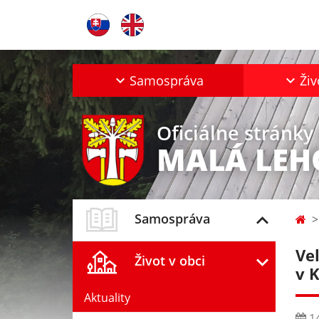
Samospráva
Živ
Oficiálne stránky
MALÁ LEH
Samospráva
Ve
Život v obci
v 
Aktuality
14