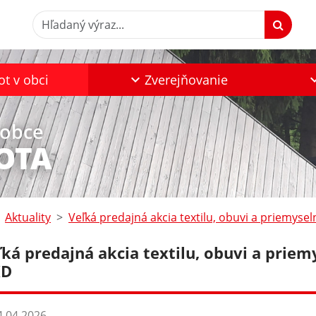
Hľadaný výraz...
ot v obci
Zverejňovanie
 obce
OTA
Aktuality
Veľká predajná akcia textilu, obuvi a priemyse
ľká predajná akcia textilu, obuvi a priem
KD
.04.2026