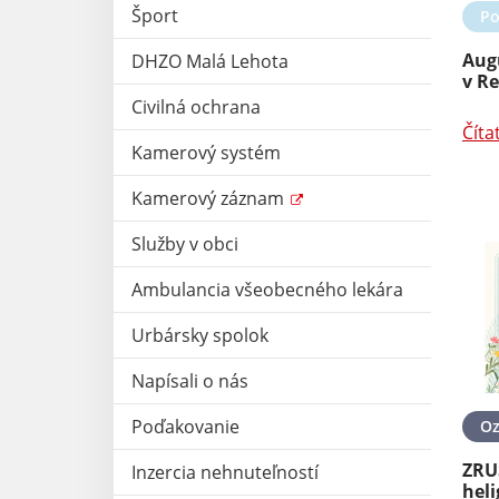
Šport
Po
Aug
DHZO Malá Lehota
v R
Civilná ochrana
Číta
Kamerový systém
Kamerový záznam
Služby v obci
Ambulancia všeobecného lekára
Urbársky spolok
Napísali o nás
Poďakovanie
O
ZRU
Inzercia nehnuteľností
heli