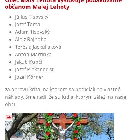
Obec Malá Lehota vyslovuje poďakovanie
občanom Malej Lehoty
Július Tisovský
Jozef Toma
Adam Tisovský
Alojz Rajnoha
Terézia Jackuliaková
Anton Martinka
Jakub Kupči
Jozef Plekanec st.
Jozef Kőrner
za opravu kríža, na ktorom sa podielali na vlastné
náklady. Sme radi, že sú ľudia, ktorým záleží na našej
obci.