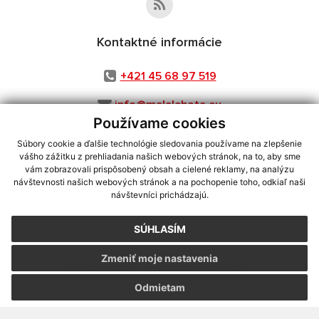
Kontaktné informácie
+421 45 68 97 519
info@malalehota.eu
Používame cookies
Súbory cookie a ďalšie technológie sledovania používame na zlepšenie
vášho zážitku z prehliadania našich webových stránok, na to, aby sme
využite možnosť získavania aktuálnych informácií s využitím RSS
,
vám zobrazovali prispôsobený obsah a cielené reklamy, na analýzu
CMS systém (redakčný) systém ECHELON 2,
Mapa stránok
,
web portál
,
návštevnosti našich webových stránok a na pochopenie toho, odkiaľ naši
návštevníci prichádzajú.
webhosting
,
webex.digital, s.r.o.
,
domény
,
registrácia domény
,
spoločnosť webex.digital, s.r.o.
,
technický prevádzkovateľ
SÚHLASÍM
Posledná aktualizácia:
05.08.2026
Zmeniť moje nastavenia
Vytlačiť stránku
|
Vyhlásenie o prístupnosti
Autorské práva
|
Cookies
Odmietam