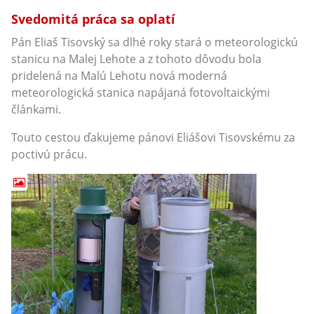
Svedomitá práca sa oplatí
Pán Eliaš Tisovský sa dlhé roky stará o meteorologickú
stanicu na Malej Lehote a z tohoto dôvodu bola
pridelená na Malú Lehotu nová moderná
meteorologická stanica napájaná fotovoltaickými
článkami.
Touto cestou ďakujeme pánovi Eliášovi Tisovskému za
poctivú prácu.