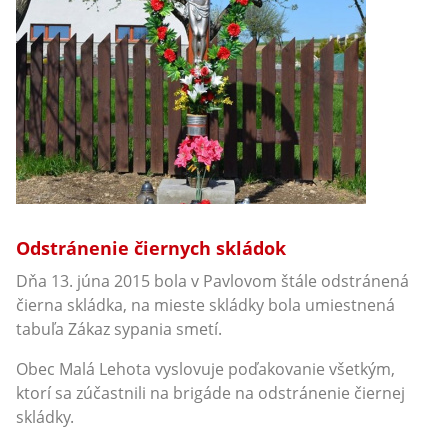
Odstránenie čiernych skládok
Dňa 13. júna 2015 bola v Pavlovom štále odstránená
čierna skládka, na mieste skládky bola umiestnená
tabuľa Zákaz sypania smetí.
Obec Malá Lehota vyslovuje poďakovanie všetkým,
ktorí sa zúčastnili na brigáde na odstránenie čiernej
skládky.