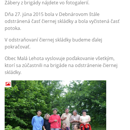
Zábery z brigády nájdete vo fotogalerií.
Dňa 27. júna 2015 bola v Debnárovom štále
odstránená časť čiernej skládky a bola vyčistená časť
potoka.
V odstraňovaní čiernej skládky budeme ďalej
pokračovať.
Obec Malá Lehota vyslovuje poďakovanie všetkým,
ktorí sa zúčastnili na brigáde na odstránenie čiernej
skládky.