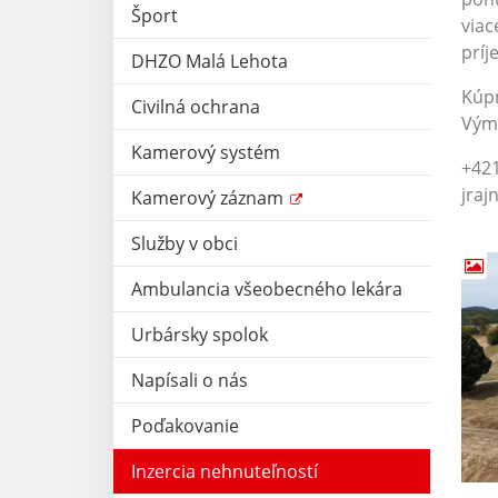
Šport
viac
príj
DHZO Malá Lehota
Kúp
Civilná ochrana
Vým
Kamerový systém
+421
jra
Kamerový záznam
Služby v obci
Ambulancia všeobecného lekára
Urbársky spolok
Napísali o nás
Poďakovanie
Inzercia nehnuteľností