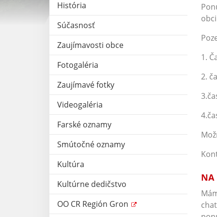
História
Ponú
obci
Súčasnosť
Poze
Zaujímavosti obce
1. Č
Fotogaléria
2. č
Zaujímavé fotky
3.ča
Videogaléria
4.ča
Farské oznamy
Možn
Smútočné oznamy
Kont
Kultúra
NA 
Kultúrne dedičstvo
Máme
OO CR Región Gron
chat
ponú