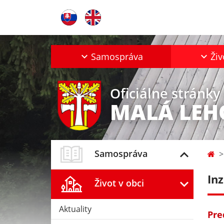
Samospráva
Živ
Oficiálne stránky
MALÁ LEH
Samospráva
In
Život v obci
Aktuality
Pre