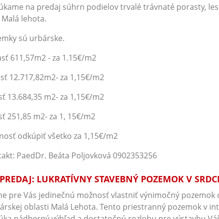
kame na predaj súhrn podielov trvalé trávnaté porasty, le
 Malá lehota.
mky sú urbárske.
asť 611,57m2 - za 1.15€/m2
asť 12.717,82m2- za 1,15€/m2
sť 13.684,35 m2- za 1,15€/m2
sť 251,85 m2- za 1, 15€/m2
osť odkúpiť všetko za 1,15€/m2
akt: PaedDr. Beáta Poljovková 0902353256
PREDAJ: LUKRATÍVNY STAVEBNÝ POZEMOK V SRDC
 pre Vás jedinečnú možnosť vlastniť výnimočný pozemok 
árskej oblasti Malá Lehota. Tento priestranný pozemok v in
ka nádherný výhľad a dostatočnú rozlohu pre výstavbu Vá