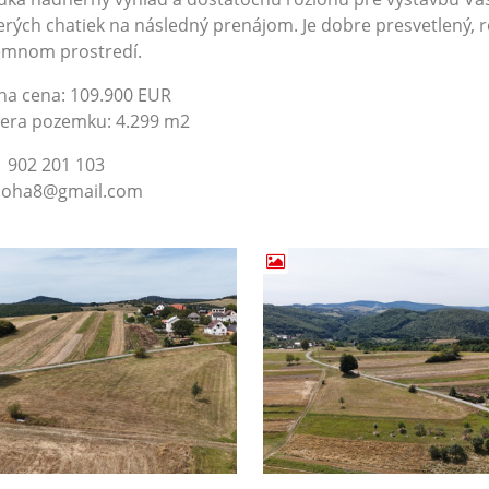
erých chatiek na následný prenájom. Je dobre presvetlený, 
emnom prostredí.
na cena: 109.900 EUR
era pozemku: 4.299 m2
 902 201 103
jnoha8@gmail.com