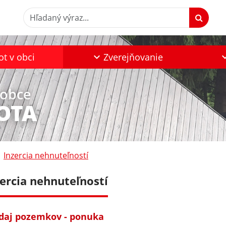
Hľadaný výraz...
ot v obci
Zverejňovanie
 obce
OTA
Inzercia nehnuteľností
zercia nehnuteľností
daj pozemkov - ponuka