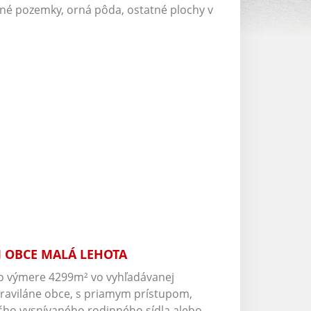
sné pozemky, orná pôda, ostatné plochy v
I OBCE MALÁ LEHOTA
o výmere 4299m² vo vyhľadávanej
traviláne obce, s priamym prístupom,
šho vysnívaného rodinného sídla alebo