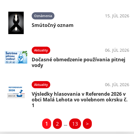
15. JÚL 2026
Oznámenia
Smútočný oznam
06. JÚL 2026
Aktuality
Dočasné obmedzenie používania pitnej
vody
06. JÚL 2026
Aktuality
Výsledky hlasovania v Referende 2026 v
obci Malá Lehota vo volebnom okrsku č.
1
1
2
13
>
...