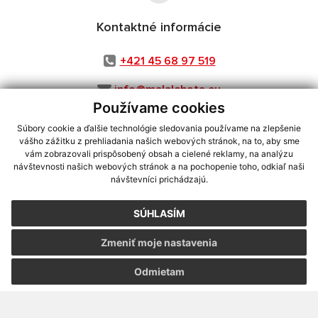
Kontaktné informácie
+421 45 68 97 519
info@malalehota.eu
Používame cookies
Súbory cookie a ďalšie technológie sledovania používame na zlepšenie
vášho zážitku z prehliadania našich webových stránok, na to, aby sme
využite možnosť získavania aktuálnych informácií s využitím RSS
,
vám zobrazovali prispôsobený obsah a cielené reklamy, na analýzu
CMS systém (redakčný) systém ECHELON 2,
Mapa stránok
,
web portál
,
návštevnosti našich webových stránok a na pochopenie toho, odkiaľ naši
návštevníci prichádzajú.
webhosting
,
webex.digital, s.r.o.
,
domény
,
registrácia domény
,
spoločnosť webex.digital, s.r.o.
,
technický prevádzkovateľ
SÚHLASÍM
Posledná aktualizácia:
05.08.2026
Zmeniť moje nastavenia
Vytlačiť stránku
|
Vyhlásenie o prístupnosti
Autorské práva
|
Cookies
Odmietam
webdesign
|