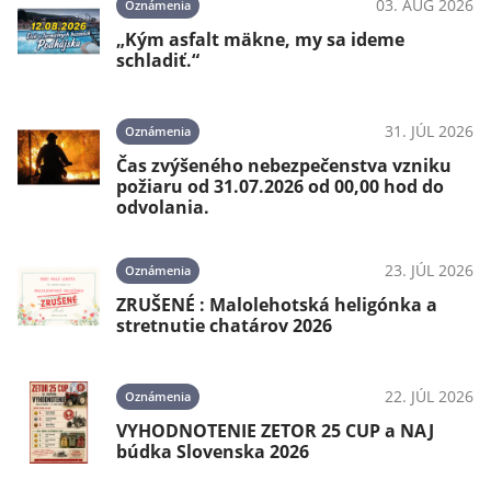
03. AUG 2026
Oznámenia
„Kým asfalt mäkne, my sa ideme
schladiť.“
31. JÚL 2026
Oznámenia
Čas zvýšeného nebezpečenstva vzniku
požiaru od 31.07.2026 od 00,00 hod do
odvolania.
23. JÚL 2026
Oznámenia
ZRUŠENÉ : Malolehotská heligónka a
stretnutie chatárov 2026
22. JÚL 2026
Oznámenia
VYHODNOTENIE ZETOR 25 CUP a NAJ
búdka Slovenska 2026