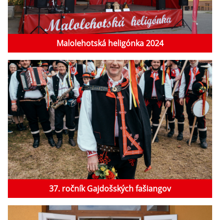
Malolehotská heligónka 2024
37. ročník Gajdošských fašiangov