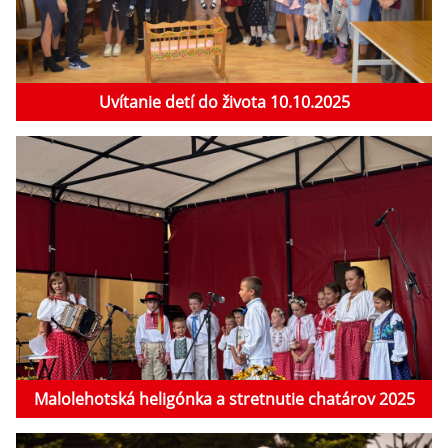
Uvítanie detí do života 10.10.2025
Malolehotská heligónka a stretnutie chatárov 2025