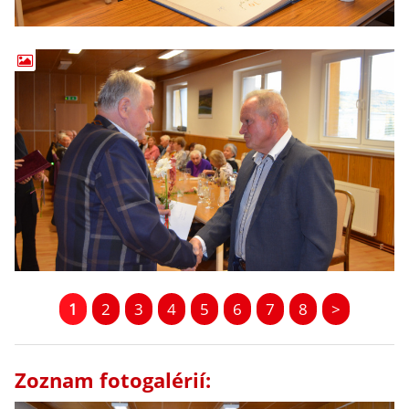
1
2
3
4
5
6
7
8
>
Zoznam fotogalérií: