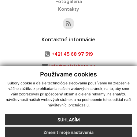
Fotogaléria
Kontakty
Kontaktné informácie
+421 45 68 97 519
info@malalehota.eu
Používame cookies
Súbory cookie a ďalšie technológie sledovania používame na zlepšenie
vášho zážitku z prehliadania našich webových stránok, na to, aby sme
využite možnosť získavania aktuálnych informácií s využitím RSS
,
vám zobrazovali prispôsobený obsah a cielené reklamy, na analýzu
CMS systém (redakčný) systém ECHELON 2,
Mapa stránok
,
web portál
,
návštevnosti našich webových stránok a na pochopenie toho, odkiaľ naši
návštevníci prichádzajú.
webhosting
,
webex.digital, s.r.o.
,
domény
,
registrácia domény
,
spoločnosť webex.digital, s.r.o.
,
technický prevádzkovateľ
SÚHLASÍM
Posledná aktualizácia:
05.08.2026
Zmeniť moje nastavenia
Vytlačiť stránku
|
Vyhlásenie o prístupnosti