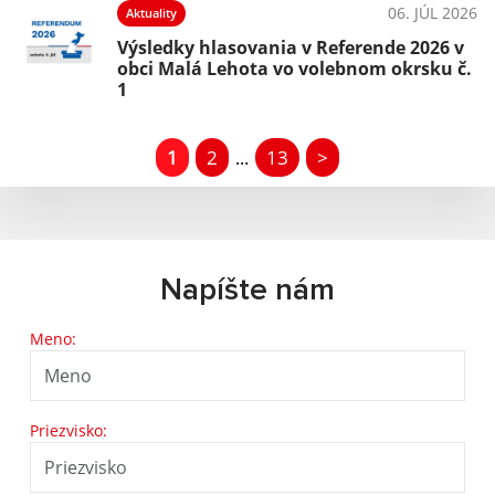
06. JÚL 2026
Aktuality
Výsledky hlasovania v Referende 2026 v
obci Malá Lehota vo volebnom okrsku č.
1
1
2
13
>
...
Napíšte nám
Meno:
Priezvisko: