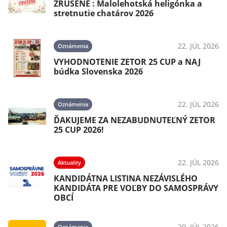
ZRUŠENÉ : Malolehotská heligónka a
stretnutie chatárov 2026
22. JÚL 2026
Oznámenia
VYHODNOTENIE ZETOR 25 CUP a NAJ
búdka Slovenska 2026
22. JÚL 2026
Oznámenia
ĎAKUJEME ZA NEZABUDNUTEĽNÝ ZETOR
25 CUP 2026!
22. JÚL 2026
Aktuality
KANDIDÁTNA LISTINA NEZÁVISLÉHO
KANDIDÁTA PRE VOĽBY DO SAMOSPRÁVY
OBCÍ
20. JÚL 2026
Oznámenia