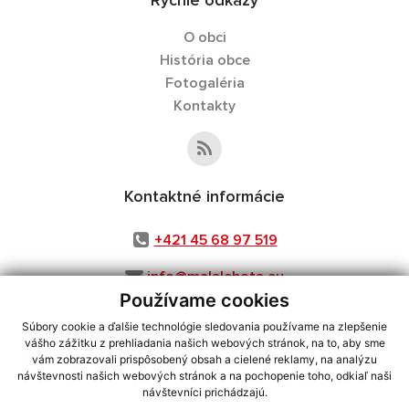
Rýchle odkazy
O obci
História obce
Fotogaléria
Kontakty
Kontaktné informácie
+421 45 68 97 519
info@malalehota.eu
Používame cookies
Súbory cookie a ďalšie technológie sledovania používame na zlepšenie
vášho zážitku z prehliadania našich webových stránok, na to, aby sme
využite možnosť získavania aktuálnych informácií s využitím RSS
,
vám zobrazovali prispôsobený obsah a cielené reklamy, na analýzu
CMS systém (redakčný) systém ECHELON 2,
Mapa stránok
,
web portál
,
návštevnosti našich webových stránok a na pochopenie toho, odkiaľ naši
návštevníci prichádzajú.
webhosting
,
webex.digital, s.r.o.
,
domény
,
registrácia domény
,